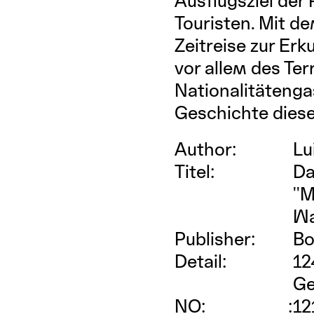
Ausflugsziel der
Touristen. Mit d
Zeitreise zur Er
vor allem des Te
Nationalitätengas
Geschichte diese
Author:
Lu
Titel:
Da
''
Wa
Publisher:
Bo
Detail:
12
G
NO: :
12