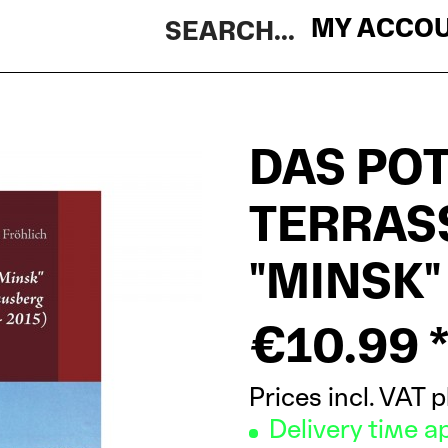
MY ACCO
DAS PO
TERRAS
"MINSK"
€10.99 
Prices incl. VAT
p
Delivery time ap