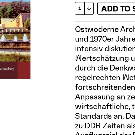
ADD TO
Ostmoderne Arch
und 1970er Jahr
intensiv diskutie
Wertschätzung u
durch die Denkma
regelrechten Wet
fortschreitenden 
Anpassung an ze
wirtschaftliche,
Standards an. Das
zu DDR-Zeiten al