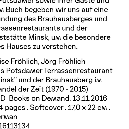
 Potsdamer sowie ihrer Gäste und
em Buch begeben wir uns auf eine
kundung des Brauhausberges und
rrassenrestaurants und der
tstätte Minsk, um die besondere
s Hauses zu verstehen.
ise Fröhlich, Jörg Fröhlich
s Potsdamer Terrassenrestaurant
Minsk'' und der Brauhausberg im
ndel der Zeit (1970 - 2015)
D  Books on Demand, 13.11.2016
4 pages . Softcover . 17,0 x 22 cm .
erman
16113134