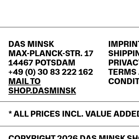
DAS MINSK
IMPRIN
MAX-PLANCK-STR. 17
SHIPPI
14467 POTSDAM
PRIVAC
+49 (0) 30 83 222 162
TERMS
MAIL TO
CONDI
SHOP.DASMINSK
* ALL PRICES INCL. VALUE ADD
COPYRIGHT 2026 DAS MINSK S